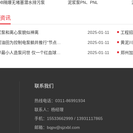
QB隔爆无堵塞潜水排污泵
泥浆泵PN、PNL
资讯
浆泵和离心泵貌似神离
2025-01-11
塔河油田为控制电泵躺井推行“节点闭环治理”
2025-01-11
世界最小人造泵问世 仅一个红血球大小
2025-01-11
联系我们
热线电话：0311-86991934
联系人：杨经理
手机：15533662999 / 13931117865
邮箱：bqpv@sjzxbl.com