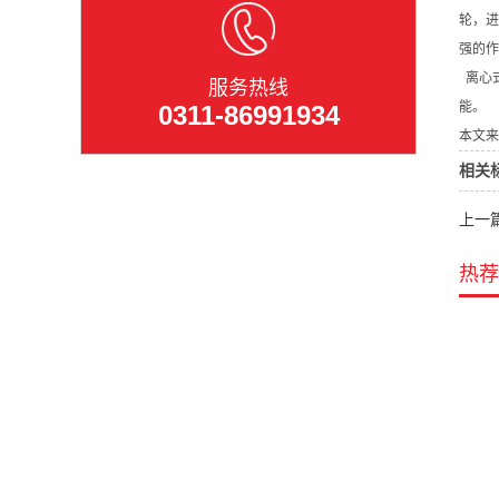
轮，进
强的作
离心
服务热线
能。
0311-86991934
本文来
相关
上一
热荐