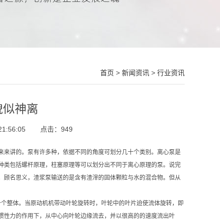
首页
>
新闻资讯
>
行业资讯
貌似神离
1:56:05
点击：
949
来来讲的。泵有许多种，依据不同的角度可划分几十个类别。离心泵是
种类包括螺杆原理，柱塞原理等可以划分出不同于离心原理的泵。说完
。顾名思义，渣浆泵输送的是含有渣滓的固体颗粒与水的混合物。但从
一个整体。当原动机机带动叶轮旋转时，叶轮中的叶片迫使流体旋转，即
惯性力的作用下，从中心向叶轮边缘流去，并以很高的的速度流出叶