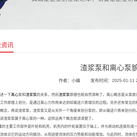
业资讯
渣浆泵和离心泵
作者：小编
发布时间：2025-01-11 2
述一下
离心
泵和
渣浆泵
的关系，然后
渣浆泵
原理也就自然清晰了。离心概念是从泵原
工作原理上划分，是通过离心力作用来达到给输送介质增压的过程。另外还有常见的
概念，再说渣浆泵，渣浆泵又是从另外一个角度来划分泵的，即从输送介质来划分的
讲渣浆泵属于离心泵的一种。这样这两个概念就讲清楚了。
泵
的主要工作部件是叶轮和机壳，机壳内的叶轮装置位于轴上，并与原动机连接形成
流体沿它的运动方向做功，从而迫使流体的压力势能和动能增加。与此同时，流体在